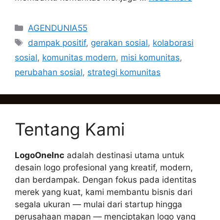
Categories
AGENDUNIA55
Tags
dampak positif
,
gerakan sosial
,
kolaborasi
sosial
,
komunitas modern
,
misi komunitas
,
perubahan sosial
,
strategi komunitas
Tentang Kami
LogoOneInc
adalah destinasi utama untuk
desain logo profesional yang kreatif, modern,
dan berdampak. Dengan fokus pada identitas
merek yang kuat, kami membantu bisnis dari
segala ukuran — mulai dari startup hingga
perusahaan mapan — menciptakan logo yang