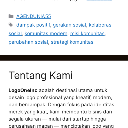
Categories
AGENDUNIA55
Tags
dampak positif
,
gerakan sosial
,
kolaborasi
sosial
,
komunitas modern
,
misi komunitas
,
perubahan sosial
,
strategi komunitas
Tentang Kami
LogoOneInc
adalah destinasi utama untuk
desain logo profesional yang kreatif, modern,
dan berdampak. Dengan fokus pada identitas
merek yang kuat, kami membantu bisnis dari
segala ukuran — mulai dari startup hingga
perusahaan mapan — menciptakan logo yang