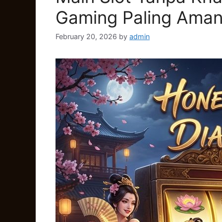
Gaming Paling Aman
February 20, 2026
by
admin