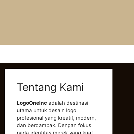
Tentang Kami
LogoOneInc
adalah destinasi
utama untuk desain logo
profesional yang kreatif, modern,
dan berdampak. Dengan fokus
pada identitas merek yang kuat,