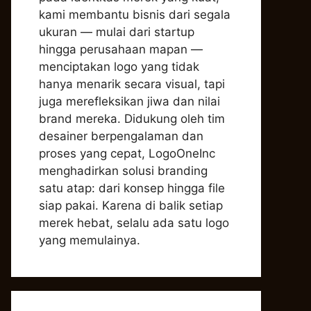
kami membantu bisnis dari segala
ukuran — mulai dari startup
hingga perusahaan mapan —
menciptakan logo yang tidak
hanya menarik secara visual, tapi
juga merefleksikan jiwa dan nilai
brand mereka. Didukung oleh tim
desainer berpengalaman dan
proses yang cepat, LogoOneInc
menghadirkan solusi branding
satu atap: dari konsep hingga file
siap pakai. Karena di balik setiap
merek hebat, selalu ada satu logo
yang memulainya.