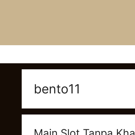
Skip
to
content
bento11
Main Slot Tanpa Kha