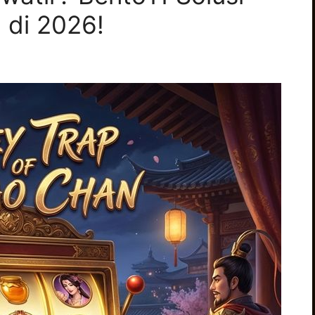
 di 2026!