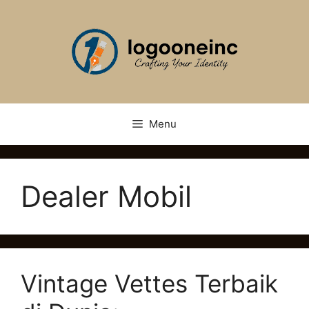
Skip
to
content
Menu
Dealer Mobil
Vintage Vettes Terbaik