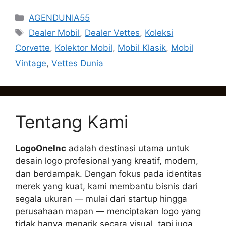
Categories
AGENDUNIA55
Tags
Dealer Mobil
,
Dealer Vettes
,
Koleksi
Corvette
,
Kolektor Mobil
,
Mobil Klasik
,
Mobil
Vintage
,
Vettes Dunia
Tentang Kami
LogoOneInc
adalah destinasi utama untuk
desain logo profesional yang kreatif, modern,
dan berdampak. Dengan fokus pada identitas
merek yang kuat, kami membantu bisnis dari
segala ukuran — mulai dari startup hingga
perusahaan mapan — menciptakan logo yang
tidak hanya menarik secara visual, tapi juga