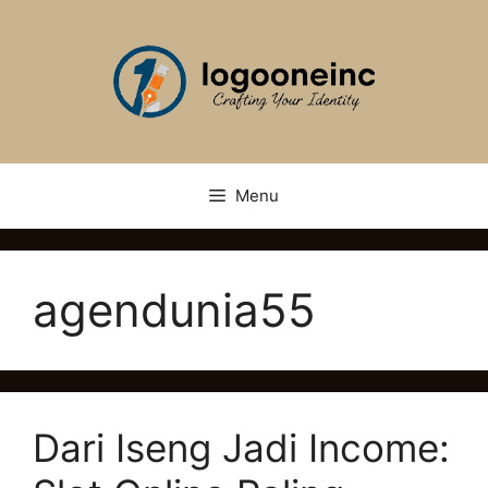
Skip
to
content
Menu
agendunia55
Dari Iseng Jadi Income: