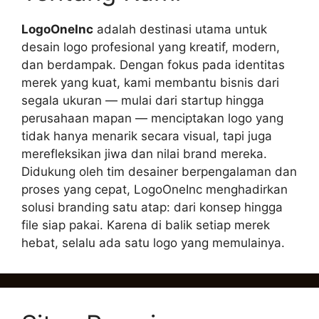
LogoOneInc
adalah destinasi utama untuk
desain logo profesional yang kreatif, modern,
dan berdampak. Dengan fokus pada identitas
merek yang kuat, kami membantu bisnis dari
segala ukuran — mulai dari startup hingga
perusahaan mapan — menciptakan logo yang
tidak hanya menarik secara visual, tapi juga
merefleksikan jiwa dan nilai brand mereka.
Didukung oleh tim desainer berpengalaman dan
proses yang cepat, LogoOneInc menghadirkan
solusi branding satu atap: dari konsep hingga
file siap pakai. Karena di balik setiap merek
hebat, selalu ada satu logo yang memulainya.