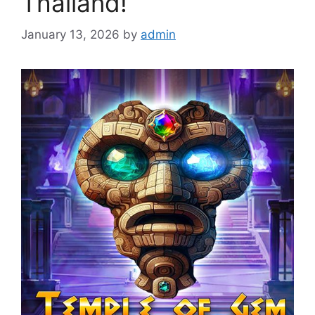
Thailand!
January 13, 2026
by
admin