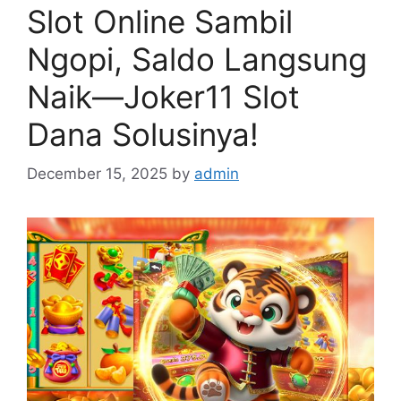
Slot Online Sambil
Ngopi, Saldo Langsung
Naik—Joker11 Slot
Dana Solusinya!
December 15, 2025
by
admin