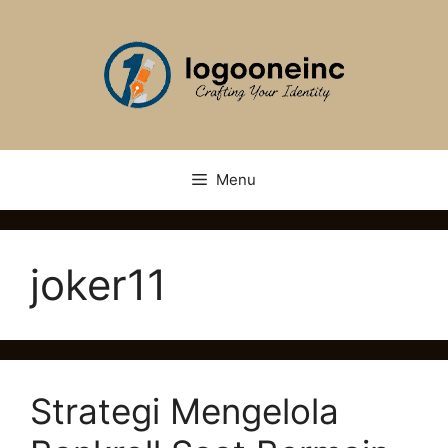
Skip
to
content
Menu
joker11
Strategi Mengelola